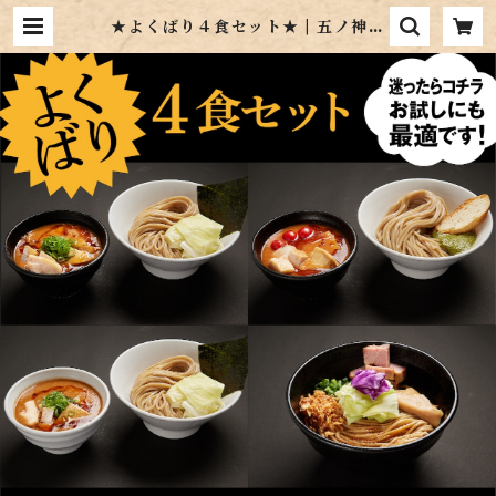
★よくばり４食セット★ | 五ノ神製
作所